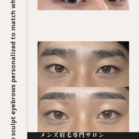
Your Face. Your Vision. Your Confidence. At KEGIRAI, we sculpt eyebrows personalized to match who you are and the impression you want to project.
KEGIRAI STYLE 01
平行ストレート
KEGIRAI STYLE 01