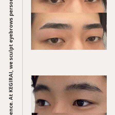
Your Face. Your Vision. Your Confidence. At KEGIRAI, we sculpt eyebrows personalized to match who you are and the impression you want to project.
KEGIRAI STYLE 01
平行ストレート