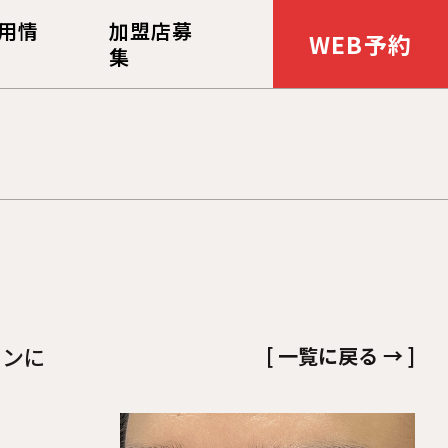
用情
加盟店募
WEB予約
集
インに
[ 一覧に戻る → ]